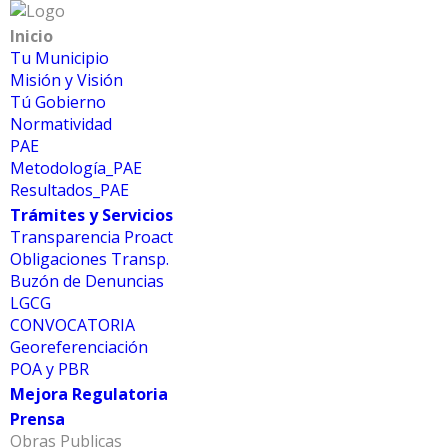
Inicio
Tu Municipio
Misión y Visión
Tú Gobierno
Normatividad
PAE
Metodología_PAE
Prensa
Resultados_PAE
Entérate de las últimas novedades
Trámites y Servicios
Transparencia Proact
y mantente informado de lo que
Obligaciones Transp.
acontece en tu municipio
Buzón de Denuncias
LGCG
CONVOCATORIA
Georeferenciación
POA y PBR
Mejora Regulatoria
Prensa
Obras Publicas