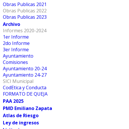
Obras Publicas 2021
Obras Publicas 2022
Obras Publicas 2023
Archivo
Informes 2020-2024
1er Informe
27
2do Informe
3er Informe
Ago
Ayuntamiento
Comisiones
Ayuntamiento 20-24
Inauguración de la Feria Patronal 2023 en la
Ayuntamiento 24-27
SICI Municipal
Comunidad de Santa Bárbara
CodEtica y Conducta
FORMATO DE QUEJA
PAA 2025
Este fin de semana se llevó a cabo la Inauguración de la
PMD Emiliano Zapata
Feria Patronal 2023 en la Comunidad de Santa Bárbara por
Atlas de Riesgo
Autoridades, Comité de Feria y Regidores. En dicho evento
Ley de ingresos
se contó con la participación del Ballet María Sallé, Grupo
de Danza Folklórica Xochipilli, demostración de Instituto de